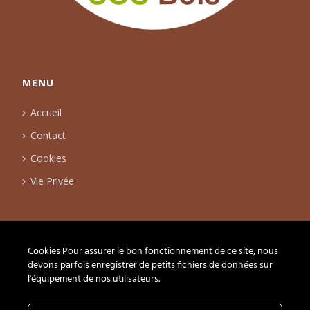
MENU
Accueil
Contact
Cookies
Vie Privée
ADRESSE
Cookies Pour assurer le bon fonctionnement de ce site, nous
SOS Bois
devons parfois enregistrer de petits fichiers de données sur
Ch. Du Carroz-Delay 12
l'équipement de nos utilisateurs.
1264 St-Cergue
+41-21-588-09-19